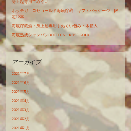
身上起専用てぬぐい
ボッテガ ロゼゴールド海底貯蔵 ギフトパッケージ 限
定12本
海底貯蔵酒・身上起専用手ぬぐい包み・木箱入
海底熟成シャンパンBOTTEGA・ROSE GOLD
アーカイブ
2021年7月
2021年6月
2021年5月
2021年4月
2021年3月
2021年2月
2021年1月