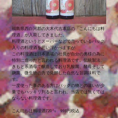
福島県西白河郡の大木代吉本店の「こんにちは料
理酒」が入荷してきました。
料理酒というとスーパーなどで売っているバック
入りの料理酒を思い浮かべますが
この料理酒は日本酒蔵の社長が自分の奥様の為に
特別に造ったと言われる料理酒です。伝統製法、
きもと系酒母で醸造しており乳酸菌、酵母そして
麹菌、微生物の力で発酵した自然な旨調味料で
す。
一度使った事のある方はパックの物との違いが少
量でもハッキリ判ると言われ、当店では無くては
ならない料理酒です。
こんにちは料理酒720㍉ 998円税込