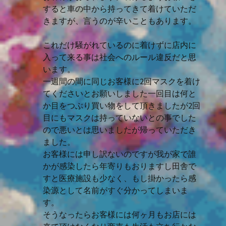
すると車の中から持ってきて着けていただ
きますが、言うのが辛いこともあります。
これだけ騒がれているのに着けずに店内に
入って来る事は社会へのルール違反だと思
います。
一週間の間に同じお客様に2回マスクを着け
てくださいとお願いしました一回目は何と
か目をつぶり買い物をして頂きましたが2回
目にもマスクは持っていないとの事でした
ので悪いとは思いましたが帰っていただき
ました。
お客様には申し訳ないのですが我が家で誰
かが感染したら年寄りもおりますし田舎で
すと医療施設も少なく、もし掛かったら感
染源として名前がすぐ分かってしまいま
す。
そうなったらお客様には何ヶ月もお店には