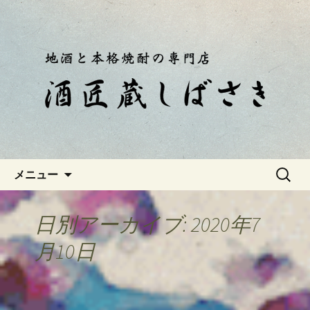
静岡・南伊豆の酒屋「酒匠蔵しばさ
き」おやじのつぶやき
静岡・南伊豆の酒屋「酒匠蔵し
ばさき」のブログ
コンテンツへ移動
検
メニュー
索:
日別アーカイブ: 2020年7
月10日