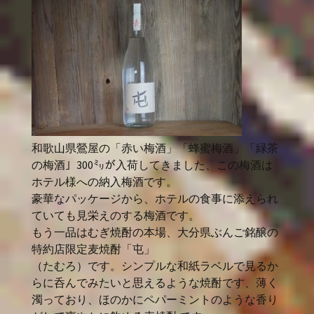
和歌山県鶯屋の「赤い梅酒」「蜂蜜梅酒」「緑茶
の梅酒」300㍉が入荷してきました、この梅酒は
ホテル様への納入梅酒です。
豪華なパッケージから、ホテルの食事に添えられ
ていても見栄えのする梅酒です。
もう一品はむぎ焼酎の本場、大分県ぶんご銘醸の
特約店限定麦焼酎「屯」
（たむろ）です。シンプルな和紙ラベルで見るか
らに呑んでみたいと思えるような焼酎です、薄く
濁っており、ほのかにペパーミントのような香り