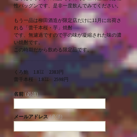
性バッグンです、是非一度飲んでみてください。
もう一品は柳田酒造が限定店だけに11月に出荷さ
れる「蕾千本桜・芋」焼酎
です、無濾過ですので芋の味が凝縮された味の濃
い焼酎です。
この時期だから飲める限定品です。
くろ鮑 1.8㍑ 2383円
蕾千本桜 1.8㍑ 2598円
名前
(必須)
メールアドレス
(必須)