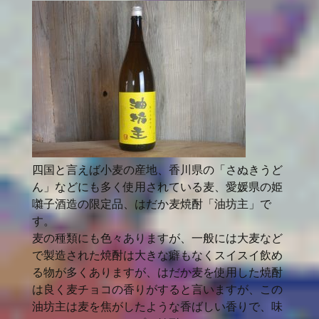
四国と言えば小麦の産地、香川県の「さぬきうど
ん」などにも多く使用されている麦、愛媛県の姫
囃子酒造の限定品、はだか麦焼酎「油坊主」で
す。
麦の種類にも色々ありますが、一般には大麦など
で製造された焼酎は大きな癖もなくスイスイ飲め
る物が多くありますが、はだか麦を使用した焼酎
は良く麦チョコの香りがすると言いますが、この
油坊主は麦を焦がしたような香ばしい香りで、味