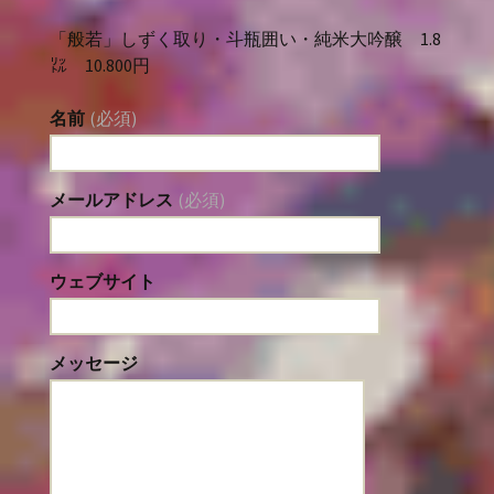
「般若」しずく取り・斗瓶囲い・純米大吟醸 1.8
㍑ 10.800円
名前
(必須)
メールアドレス
(必須)
ウェブサイト
メッセージ