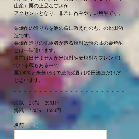
山産）栗の上品な甘さが
アクセントとなり、非常に呑みやすい焼酎です。
栗焼酎の造り方を他の蔵に教えたのもこの松田酒
造です。
栗焼酎造りの先駆者が造る焼酎は他の蔵の栗焼酎
とは一味違います。
名前は出せませんが米焼酎や麦焼酎をブレンドし
ている蔵もある中で、
栗100％と米麹だけで造る焼酎は松田酒造だけだ
と思います。
海鼠 1.8㍑ 2961円
海鼠 720㍉ 1583円
名前
(必須)