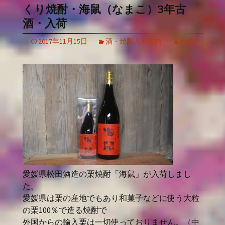
くり焼酎・海鼠（なまこ）3年古
酒・入荷
2017年11月15日
酒・焼酎入荷案内
ee26
愛媛県松田酒造の栗焼酎「海鼠」が入荷しまし
た。
愛媛県は栗の産地でもあり和菓子などに使う大粒
の栗100％で造る焼酎で
外国からの輸入栗は一切使っておりません。（中