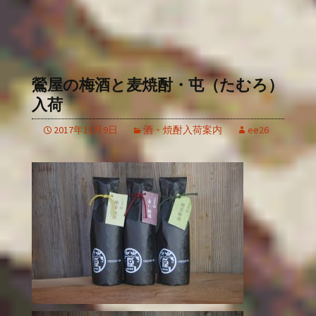
鶯屋の梅酒と麦焼酎・屯（たむろ）
入荷
2017年11月9日
酒・焼酎入荷案内
ee26