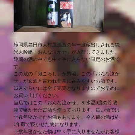
静岡県島田市大村屋酒造の年一度蔵出しされる純
米大吟醸「おんな泣かせ」が入荷してきました、
静岡の酒の中でも中々手に入らない限定のお酒で
す。
この蔵の「鬼ころし」が男酒、この「おんな泣か
せ」が女酒と言われ非常に呑みやすいお酒です。
12月ぐらいには全て完売となりますのでお早めに
お買い上げください。
当店ではこの「おんな泣かせ」を氷温0度の貯蔵
庫で寝かせた古酒を作っております、長い酒では
十数年寝かせたお酒もあります、今入荷の酒は約
1年蔵で寝かせた物になります。
十数年寝かせた物は中々手に入りませんがお客様