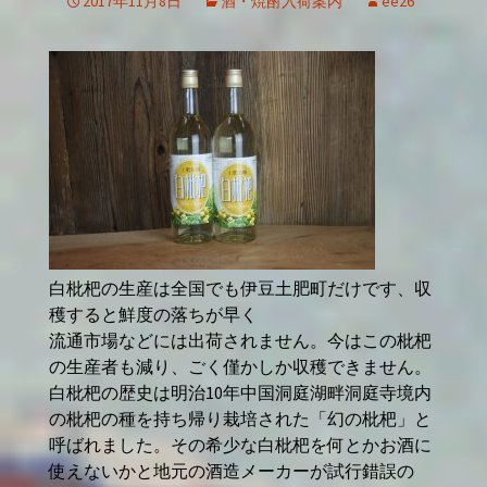
2017年11月8日
酒・焼酎入荷案内
ee26
白枇杷の生産は全国でも伊豆土肥町だけです、収
穫すると鮮度の落ちが早く
流通市場などには出荷されません。今はこの枇杷
の生産者も減り、ごく僅かしか収穫できません。
白枇杷の歴史は明治10年中国洞庭湖畔洞庭寺境内
の枇杷の種を持ち帰り栽培された「幻の枇杷」と
呼ばれました。
その希少な白枇杷を何とかお酒に
使えないかと地元の酒造メーカーが試行錯誤の