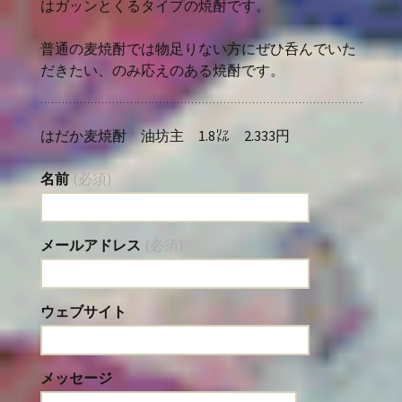
はガッンとくるタイプの焼酎です。
普通の麦焼酎では物足りない方にぜひ呑んでいた
だきたい、のみ応えのある焼酎です。
はだか麦焼酎 油坊主 1.8㍑ 2.333円
名前
(必須)
メールアドレス
(必須)
ウェブサイト
メッセージ