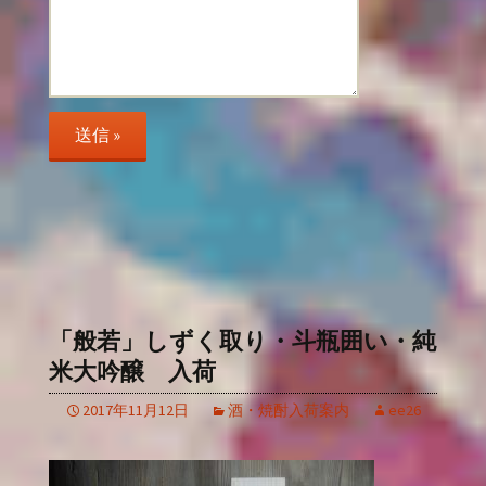
「般若」しずく取り・斗瓶囲い・純
米大吟醸 入荷
2017年11月12日
酒・焼酎入荷案内
ee26