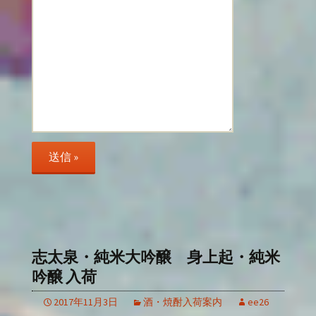
志太泉・純米大吟醸 身上起・純米
吟醸 入荷
2017年11月3日
酒・焼酎入荷案内
ee26