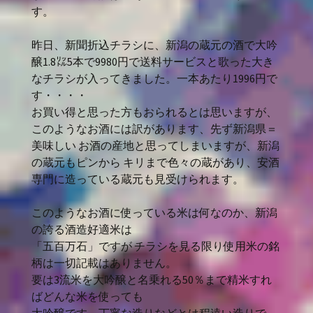
す。
昨日、新聞折込チラシに、新潟の蔵元の酒で大吟
醸1.8㍑5本で9980円で送料サービスと歌った大き
なチラシが入ってきました。一本あたり1996円で
す・・・・
お買い得と思った方もおられるとは思いますが、
このようなお酒には訳があります、先ず新潟県＝
美味しい お酒の産地と思ってしまいますが、新潟
の蔵元もピンから キリまで色々の蔵があり、安酒
専門に造っている蔵元も見受けられます。
このようなお酒に使っている米は何なのか、新潟
の誇る酒造好適米は
「五百万石」ですが チラシを見る限り使用米の銘
柄は一切記載はありません。
要は3流米を大吟醸と名乗れる50％まで精米すれ
ばどんな米を使っても