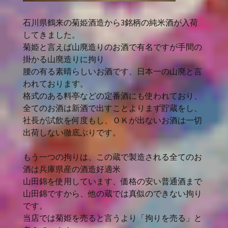
石川県鶴来の菊姫酒造から3銘柄の純米酒が入荷
してきました。
菊姫と言えば山廃造りのお酒で有名ですが手間の
掛かる山廃造りに拘り
腰の有る素晴らしいお酒です、日本一の山廃と言
われております。
格式のある料亭などの定番酒にも使われており、
全てのお酒は新酒で出すことよりまず貯蔵をし、
社長が試飲を何度もし、ＯＫが出ないお酒は一切
出荷しない徹底ぶりです。
もう一つの拘りは、この蔵で製造される全てのお
酒は兵庫県産の酒造好適米
山田錦を使用しています、価格の安い普通酒まで
山田錦ですから、他の蔵では真似のできない拘り
です。
当店では菊姫を売ると言うより「拘りを売る」と