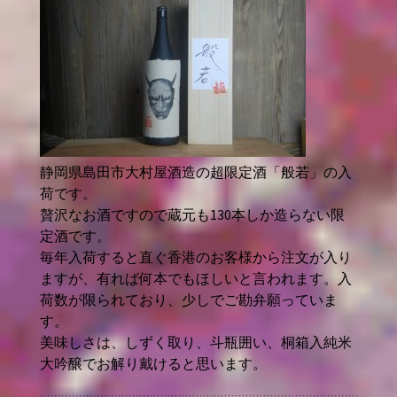
静岡県島田市大村屋酒造の超限定酒「般若」の入
荷です。
贅沢なお酒ですので蔵元も130本しか造らない限
定酒です。
毎年入荷すると直ぐ香港のお客様から注文が入り
ますが、有れば何本でもほしいと言われます。入
荷数が限られており、少しでご勘弁願っていま
す。
美味しさは、しずく取り、斗瓶囲い、桐箱入純米
大吟醸でお解り戴けると思います。