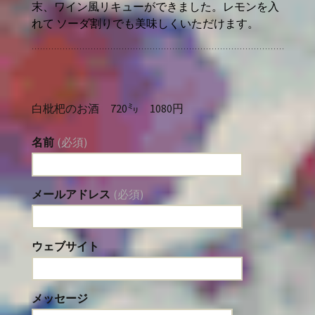
末、ワイン風リキューができました。レモンを入
れて ソーダ割りでも美味しくいただけます。
白枇杷のお酒 720㍉ 1080円
名前
(必須)
メールアドレス
(必須)
ウェブサイト
メッセージ