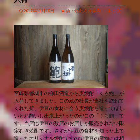
2017年11月10日
酒・焼酎入荷案内
ee26
宮崎県
都城市の柳田酒造から麦焼酎「くろ鮑」が
入荷してきました。この蔵の社長が当社を訪ねて
くれた折、伊豆の食材に合う麦焼酎を造ってほし
いとお願いし出来上がったのがこの「くろ鮑」で
す。当店他伊豆の数店のお店しか販売されない限
定むぎ焼酎です。さすが伊豆の食材を知った上で
造ったオリジナル焼酎ですので伊豆の産物には相