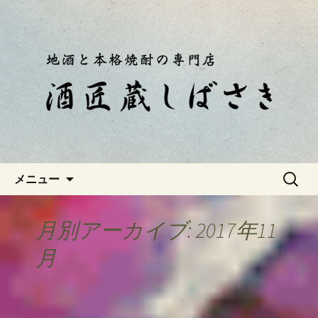
静岡・南伊豆の酒屋「酒匠蔵しばさ
き」おやじのつぶやき
静岡・南伊豆の酒屋「酒匠蔵し
ばさき」のブログ
コンテンツへ移動
検
メニュー
索:
月別アーカイブ: 2017年11
月