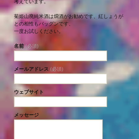
考えています。
菊姫山廃純米酒は燗酒がお勧めです、紅しょうが
との相性もバッグンです、
一度お試しください。
名前
(必須)
メールアドレス
(必須)
ウェブサイト
メッセージ