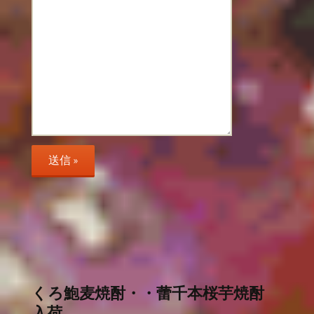
くろ鮑麦焼酎・・蕾千本桜芋焼酎
入荷