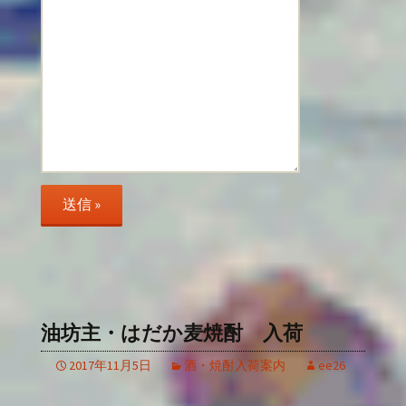
油坊主・はだか麦焼酎 入荷
2017年11月5日
酒・焼酎入荷案内
ee26