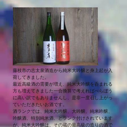
藤枝市の志太泉酒造から純米大吟醸と身上起が入
荷してきました。
最近高級酒の需要が増え、純米大吟醸を呑まれる
方も増えてきました一合換算で考えればべらぼう
に高い訳でもありませんし、是非一度召し上がっ
ていただきたいお酒です。
酒ランクでは、純米大吟醸、大吟醸、純米吟醸、
吟醸酒、特別純米酒、とランク付けされています
が、純米大吟醸は、その蔵の最高級の造りの酒で