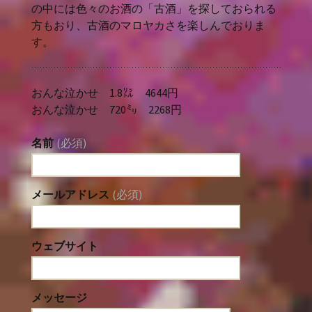
の中には色々のお酒の「古酒」を探しておられる
方もおり、古酒のマロヤカさを楽しんでおりま
す。
おんな泣かせ 1.8㍑ 4644円
おんな泣かせ 720㍉ 2268円
名前
(必須)
メールアドレス
(必須)
ウェブサイト
メッセージ