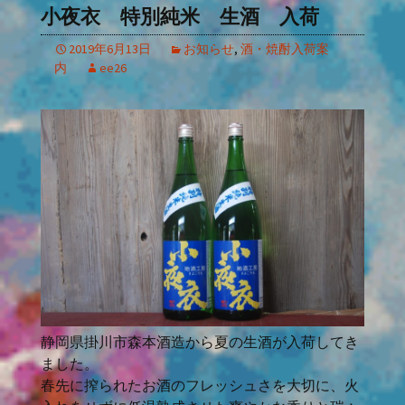
小夜衣 特別純米 生酒 入荷
2019年6月13日
お知らせ
,
酒・焼酎入荷案
内
ee26
静岡県掛川市森本酒造から夏の生酒が入荷してき
ました。
春先に搾られたお酒のフレッシュさを大切に、火