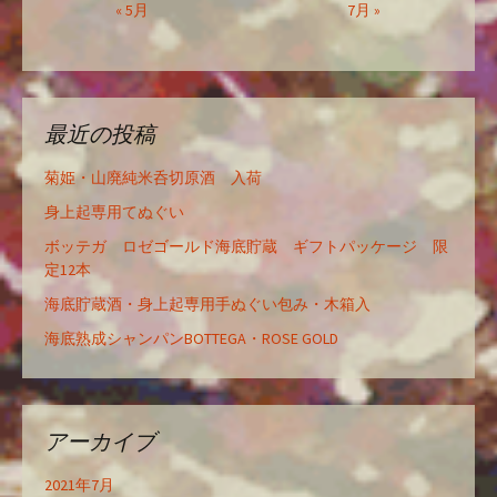
« 5月
7月 »
最近の投稿
菊姫・山廃純米呑切原酒 入荷
身上起専用てぬぐい
ボッテガ ロゼゴールド海底貯蔵 ギフトパッケージ 限
定12本
海底貯蔵酒・身上起専用手ぬぐい包み・木箱入
海底熟成シャンパンBOTTEGA・ROSE GOLD
アーカイブ
2021年7月