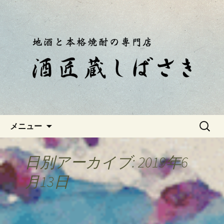
静岡・南伊豆の酒屋「酒匠蔵しばさ
き」おやじのつぶやき
静岡・南伊豆の酒屋「酒匠蔵し
ばさき」のブログ
コンテンツへ移動
検
メニュー
索:
日別アーカイブ: 2019年6
月13日