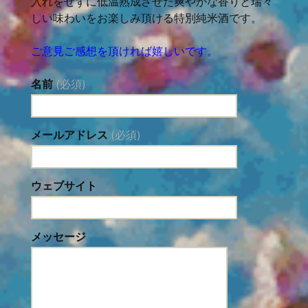
入れをせずに低温熟成させた爽やかな香りと瑞々
しい味わいをお楽しみ頂ける特別純米酒です。
ご意見ご感想を頂ければ嬉しいです。
名前
(必須)
メールアドレス
(必須)
ウェブサイト
メッセージ