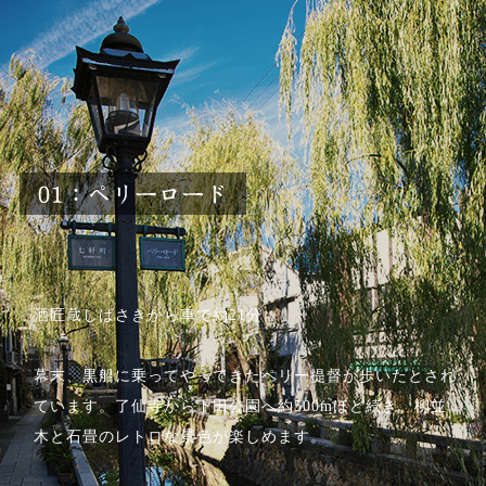
酒匠蔵しばさきから車で約21分
幕末、黒船に乗ってやってきたペリー提督が歩いたとされ
ています。了仙寺から下田公園へ約500mほど続き、柳並
木と石畳のレトロな景色が楽しめます。