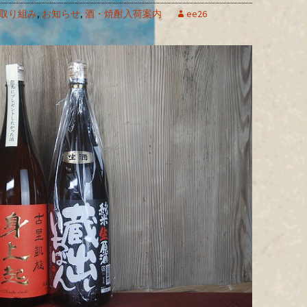
取り組み
,
お知らせ
,
酒・焼酎入荷案内
ee26