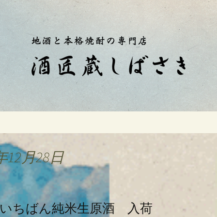
蔵しばさき」おやじのつぶやき
伊豆の酒屋「酒匠
年12月28日
しいちばん純米生原酒 入荷