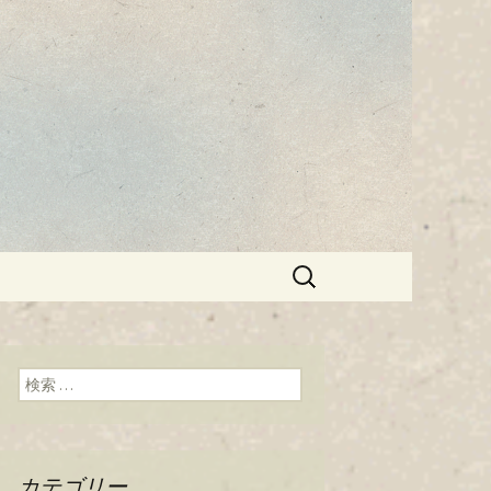
蔵しばさき」
検
索:
検索:
カテゴリー