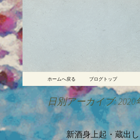
静岡・南伊豆の酒屋「酒匠
静岡・南
のブログ
コンテンツへ移動
ホームへ戻る
ブログトップ
日別アーカイブ: 2020
新酒身上起・蔵出