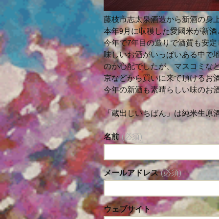
藤枝市志太泉酒造から新酒の身
本年9月に収穫した愛國米が新酒
今年で7年目の造りで酒質も安
味しいお酒がいっぱいある中で
のか心配でしたが、マスコミな
京などから買いに来て頂けるお
今年の新酒も素晴らしい味のお
「蔵出しいちばん」は純米生原
名前
(必須)
メールアドレス
(必須)
ウェブサイト