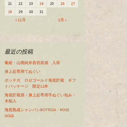
21
22
23
24
25
26
27
28
29
30
31
« 11月
1月 »
最近の投稿
菊姫・山廃純米呑切原酒 入荷
身上起専用てぬぐい
ボッテガ ロゼゴールド海底貯蔵 ギフ
トパッケージ 限定12本
海底貯蔵酒・身上起専用手ぬぐい包み・
木箱入
海底熟成シャンパンBOTTEGA・ROSE
GOLD