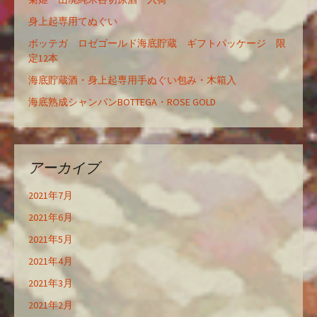
身上起専用てぬぐい
ボッテガ ロゼゴールド海底貯蔵 ギフトパッケージ 限
定12本
海底貯蔵酒・身上起専用手ぬぐい包み・木箱入
海底熟成シャンパンBOTTEGA・ROSE GOLD
アーカイブ
2021年7月
2021年6月
2021年5月
2021年4月
2021年3月
2021年2月