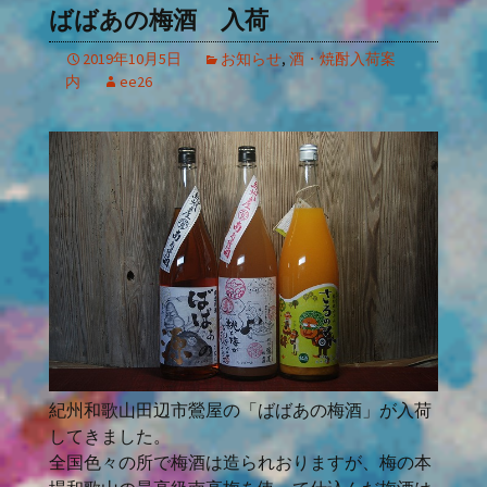
ばばあの梅酒 入荷
2019年10月5日
お知らせ
,
酒・焼酎入荷案
内
ee26
紀州和歌山田辺市鶯屋の「ばばあの梅酒」が入荷
してきました。
全国色々の所で梅酒は造られおりますが、梅の本