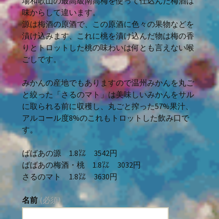
場和歌山の最高級南高梅を使って仕込んだ梅酒は
味からして違います。
源は梅酒の原酒で、この原酒に色々の果物などを
漬け込みます、これに桃を漬け込んだ物は梅の香
りとトロットした桃の味わいは何とも言えない喉
ごしです。
みかんの産地でもありますので温州みかんを丸ご
と絞った「さるのマト」は美味しいみかんをサル
に取られる前に収穫し、丸ごと搾った57%果汁、
アルコール度8%のこれもトロットした飲み口で
す。
ばばあの源 1.8㍑ 3542円
ばばあの梅酒・桃 1.8㍑ 3032円
さるのマト 1.8㍑ 3630円
名前
(必須)