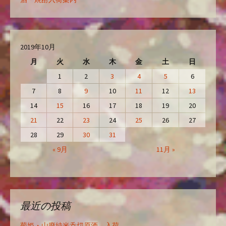
2019年10月
月
火
水
木
金
土
日
1
2
3
4
5
6
7
8
9
10
11
12
13
14
15
16
17
18
19
20
21
22
23
24
25
26
27
28
29
30
31
« 9月
11月 »
最近の投稿
菊姫・山廃純米呑切原酒 入荷