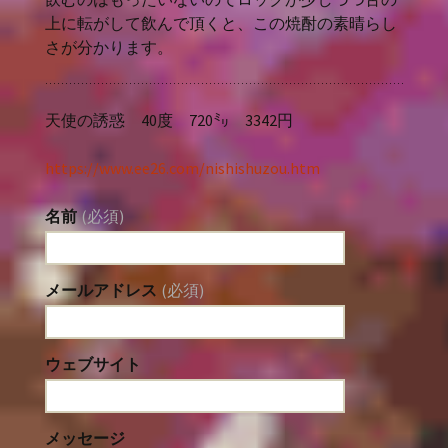
上に転がして飲んで頂くと、この焼酎の素晴らし
さが分かります。
天使の誘惑 40度 720㍉ 3342円
https://www.ee26.com/nishishuzou.htm
名前
(必須)
メールアドレス
(必須)
ウェブサイト
メッセージ