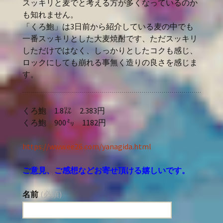
スッキリと麦でと考える方が多くなっているのか
も知れません。
「くろ鮑」は3日前から紹介している麦の中でも
一番スッキリとした大麦焼酎です、ただスッキリ
しただけではなく、しっかりとしたコクも感じ、
ロックにしても崩れる事無く造りの良さを感じま
す。
くろ鮑 1.8㍑ 2.383円
くろ鮑 900㍉ 1182円
https://www.ee26.com/yanagida.html
ご意見、ご感想などお寄せ頂ける嬉しいです。
名前
(必須)