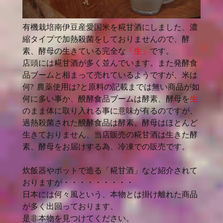
有機栽培南伊豆産愛国米を糀甘酒にしました、濃
縮タイプで加熱殺菌をしておりませんので、酵
素、酵母の生きている完全な
「生」
です。
店頭には糀甘酒が多く並んでいます。また発酵食
品ブームと相まって売れているようですが、米は
何? 農薬使用は?と原料の記載までは無い商品が如
何に多い事か、醗酵食品ブームは酵素、酵母を
生
のまま体に取り入れる事に意味が有るのですが、
過熱殺菌された醗酵食品は酵素、酵母はほとんど
生きておりません、当店販売の糀甘酒は生きた酵
素、酵母をお届けする為、冷凍での販売です。
炊飯器やポットで造る「糀甘酒」など紹介されて
おりますが・・・・・・・・・
日本には何々風という、本物とは掛け離れた商品
が多く出回っております、
是非本物を見つけてください。