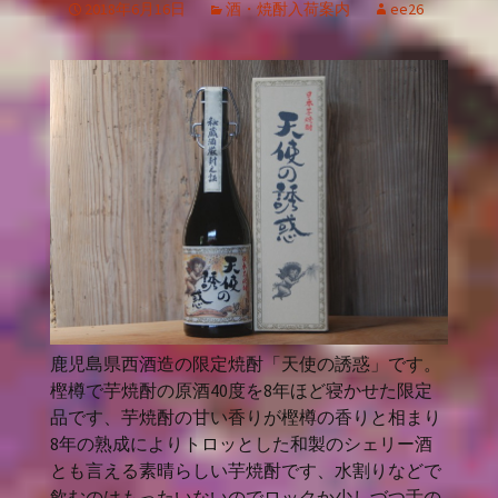
2018年6月16日
酒・焼酎入荷案内
ee26
鹿児島県西酒造の限定焼酎「天使の誘惑」です。
樫樽で芋焼酎の原酒40度を8年ほど寝かせた限定
品です、芋焼酎の甘い香りが樫樽の香りと相まり
8年の熟成によりトロッとした和製のシェリー酒
とも言える素晴らしい芋焼酎です、水割りなどで
飲むのはもったいないのでロックか少しづつ舌の