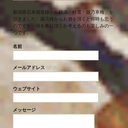
新潟県石本酒造様から銘酒「特選・越乃寒梅」を
頂きました、蔵元様からお酒を頂くと何時も思う
のですが、何を肴に頂くか考えるのも楽しみの一
つです。
名前
(必須)
メールアドレス
(必須)
ウェブサイト
メッセージ