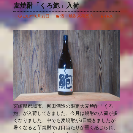
麦焼酎「くろ鮑」入荷
2018年6月23日
酒・焼酎入荷案内
ee26
宮崎県都城市、柳田酒造の限定大麦焼酎「くろ
鮑」が入荷してきました、今月は焼酎の入荷が多
くなりました、中でも麦焼酎が3日続きましたが
暑くなると芋焼酎では口当たりが重く感じられ、