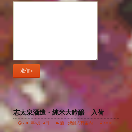
志太泉酒造・純米大吟醸 入荷
2018年6月14日
酒・焼酎入荷案内
ee26