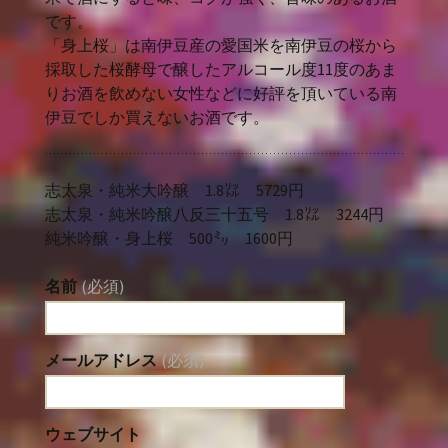
です。
「身上桜」は南伊豆産の愛国米を南伊豆の桜から
採取した桜酵母で醸したアルコール度11度のあま
りお酒を飲めない女性などに好評を頂いている南
伊豆でしか買えないお酒です。
志太泉・純米大吟醸 1.8㍑ 5729円
志太泉・純米吟醸八反三十五号 1.8㍑ 3244円
純米吟醸・身上桜 500㍉ 1600円
名前
(必須)
メールアドレス
(必須)
ウェブサイト