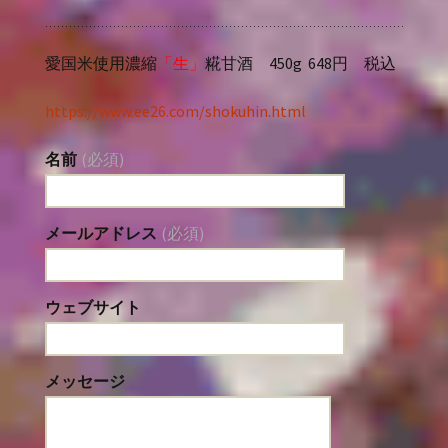
愛国米使用濃縮
「生」
糀甘酒 450g 648円 税込
https://www.ee26.com/shokuhin.html
名前
(必須)
メールアドレス
(必須)
ウェブサイト
メッセージ