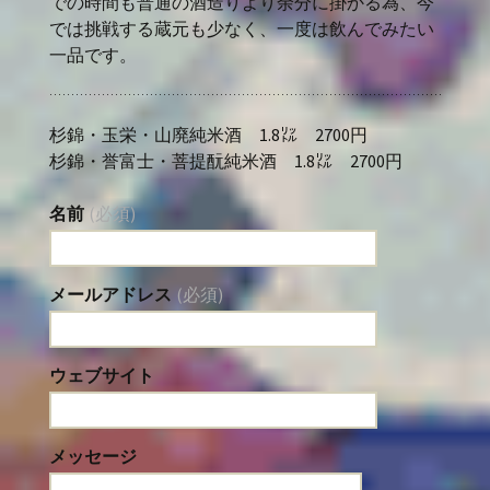
での時間も普通の酒造りより余分に掛かる為、今
では挑戦する蔵元も少なく、一度は飲んでみたい
一品です。
杉錦・玉栄・山廃純米酒 1.8㍑ 2700円
杉錦・誉富士・菩提酛純米酒 1.8㍑ 2700円
名前
(必須)
メールアドレス
(必須)
ウェブサイト
メッセージ