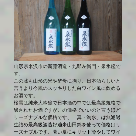
山形県米沢市の新藤酒造・九郎左衛門・泉氷鑑で
す。
この蔵も山形の米や酵母に拘り、日本酒らしいと
言うより今風のスッキリした白ワイン風に飲める
お酒です。
桜雪は純米大吟醸で日本酒の中では最高級規格で
醸されたお酒ですがこの価格でいいのと言うほど
リーズナブルな価格です、「真・
洵水」は無濾過
生詰め最高級酒造好適米山田錦を使って価格はリ
ーズナブルです、暑い夏にキリット冷やして
ワイ