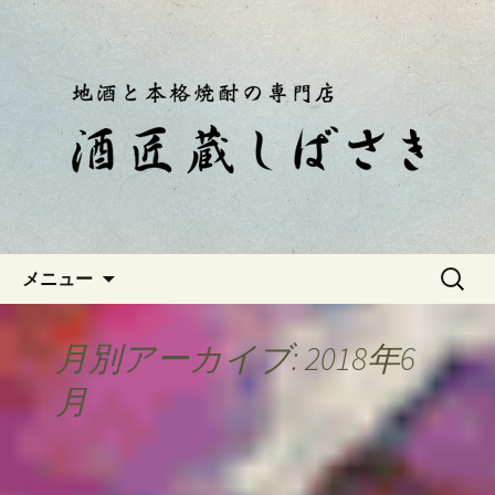
静岡・南伊豆の酒屋「酒匠蔵しばさ
き」おやじのつぶやき
静岡・南伊豆の酒屋「酒匠蔵し
ばさき」のブログ
コンテンツへ移動
検
メニュー
索:
月別アーカイブ: 2018年6
月