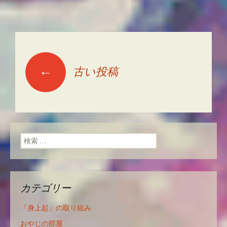
←
古い投稿
投稿ナビゲーショ
ン
検索:
カテゴリー
「身上起」の取り組み
おやじの部屋