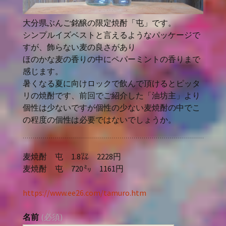
大分県ぶんご銘醸の限定焼酎「屯」です。
シンプルイズベストと言えるようなパッケージで
すが、飾らない麦の良さがあり
ほのかな麦の香りの中にペパーミントの香りまで
感じます。
暑くなる夏に向けロックで飲んで頂けるとピッタ
リの焼酎です、前回でご紹介した「油坊主」より
個性は少ないですが個性の少ない麦焼酎の中でこ
の程度の個性は必要ではないでしょうか。
麦焼酎 屯 1.8㍑ 2228円
麦焼酎 屯 720㍉ 1161円
https://www.ee26.com/tamuro.htm
名前
(必須)