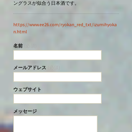
ングラスが似合う日本酒です。
https://www.ee26.com/ryokan_red_txt/izumihyoka
n.html
名前
(必須)
メールアドレス
(必須)
ウェブサイト
メッセージ