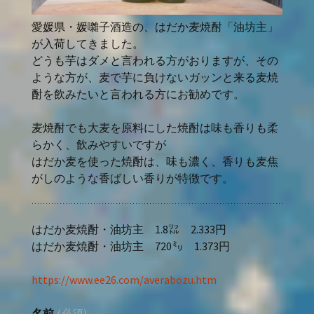
愛媛県・媛囃子酒造の、はだか麦焼酎「油坊主」
が入荷してきました。
どうも芋はダメと言われる方がおりますが、その
ような方が、麦で芋に負けないガッンと来る麦焼
酎を飲みたいと言われる方にお勧めです。
麦焼酎でも大麦を原料にした焼酎は味も香りも柔
らかく、飲みやすいですが
はだか麦を使った焼酎は、味も濃く、香りも麦焦
がしのような香ばしい香りが特徴です。
はだか麦焼酎・油坊主 1.8㍑ 2.333円
はだか麦焼酎・油坊主 720㍉ 1.373円
https://www.ee26.com/averabozu.htm
名前
(必須)