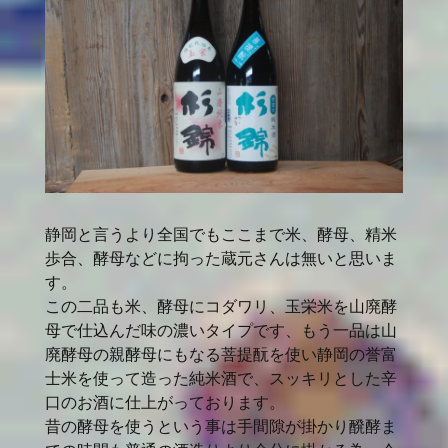
静岡と言うより全国でもここまで米、酵母、精米
歩合、酵母などに拘った蔵元さんは無いと思いま
す。
この二品も米、酵母にコダワリ、玉栄米を山廃酵
母で仕込んだ味の濃いタイプです、もう一品は山
廃酵母の親酵母にもなる菩提酛を使い静岡の誉富
士米を使って造った純米酒で、スッキリとした辛
口のお酒に仕上がっております。
昔の酵母を使うという事は手間隙が掛かり醗酵ま