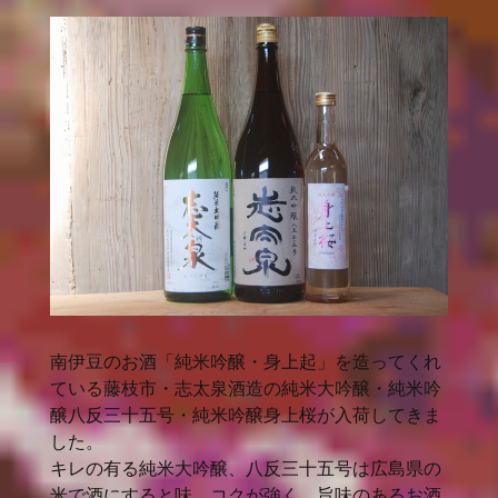
南伊豆のお酒「純米吟醸・身上起」を造ってくれ
ている藤枝市・志太泉酒造の純米大吟醸・純米吟
醸八反三十五号・純米吟醸身上桜が入荷してきま
した。
キレの有る純米大吟醸、八反三十五号は広島県の
米で酒にすると味、コクが強く、旨味のあるお酒