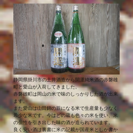
静岡県掛川市の土井酒造から開運純米酒の赤磐雄
町と愛山が入荷してきました。
赤磐雄町は岡山の米で味のしっかりした酒が出来
ます。
また愛山は山田錦の親になる米で生産量も少なく
希少な米です。今はどの蔵も色々の米を使い、米
の個性を引き出した味の酒が造られています。
良く安い酒は裏書に米の記載が国産米としか書か