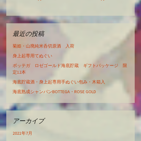
最近の投稿
菊姫・山廃純米呑切原酒 入荷
身上起専用てぬぐい
ボッテガ ロゼゴールド海底貯蔵 ギフトパッケージ 限
定12本
海底貯蔵酒・身上起専用手ぬぐい包み・木箱入
海底熟成シャンパンBOTTEGA・ROSE GOLD
アーカイブ
2021年7月