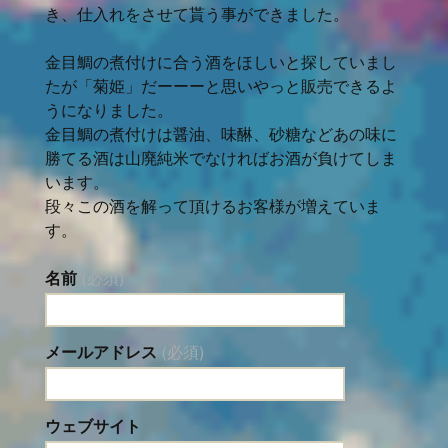
き、仕入れをさせて貰う事ができました。
金目鯛の煮付けに合う酒をほしいと探していまし
たが「菊姫」だーーーと思いやっと販売できるよ
うになりました。
金目鯛の煮付けは醤油、味醂、砂糖などあの味に
勝てる酒は山廃純米でなければお酒が負けてしま
います。
段々この酒を解って頂けるお客様が増えていま
す。
名前
(必須)
メールアドレス
(必須)
ウェブサイト