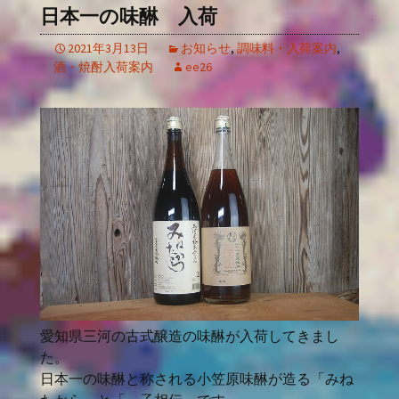
日本一の味醂 入荷
2021年3月13日
お知らせ
,
調味料・入荷案内
,
酒・焼酎入荷案内
ee26
愛知県三河の古式醸造の味醂が入荷してきまし
た。
日本一の味醂と称される小笠原味醂が造る「みね