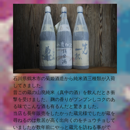
石川県鶴木市の菊姫酒造から純米酒三種類が入荷
してきました。
昔この蔵の山廃純米（真中の酒）を飲んだとき衝
撃を受けました、麹の香りがプンプンしコクのあ
る味でこんな酒も有るんだと驚きました。
当店も長年販売をしたかった蔵元様でしたが蔵を
尋ねるのは敷居が高く出向くのをチュウチョして
いましたが数年前にやっと蔵元を訪ねる事がで