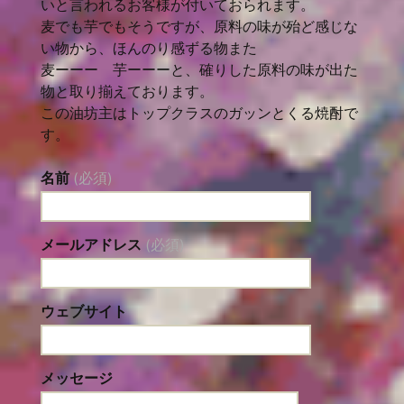
いと言われるお客様が付いておられます。
麦でも芋でもそうですが、原料の味が殆ど感じな
い物から、ほんのり感ずる物また
麦ーーー 芋ーーーと、確りした原料の味が出た
物と取り揃えております。
この油坊主はトップクラスのガッンとくる焼酎で
す。
名前
(必須)
メールアドレス
(必須)
ウェブサイト
メッセージ