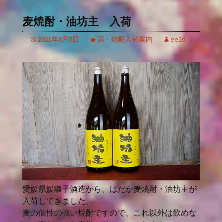
麦焼酎・油坊主 入荷
2021年3月5日
酒・焼酎入荷案内
ee26
愛媛県媛囃子酒造から、はだか麦焼酎・油坊主が
入荷してきました。
麦の個性の強い焼酎ですので、これ以外は飲めな