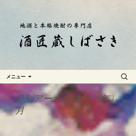
静岡・南伊豆の酒屋「酒匠蔵しばさ
き」おやじのつぶやき
静岡・南伊豆の酒屋「酒匠蔵し
ばさき」のブログ
コンテンツへ移動
検
メニュー
索:
月別アーカイブ: 2021年3
月