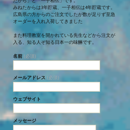
たから」と「一子相伝」です。
みねたからは3年貯蔵、一子相伝は4年貯蔵です。
広島県の方からのご注文でしたが数が足りず至急
オーダーを入れ入荷してきました
また料理教室を開かれている先生などから注文が
入る、知る人ぞ知る日本一の味醂です。
名前
(必須)
メールアドレス
(必須)
ウェブサイト
メッセージ