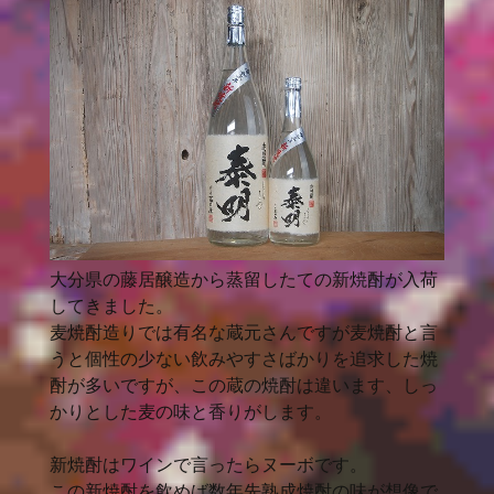
大分県の藤居醸造から蒸留したての新焼酎が入荷
してきました。
麦焼酎造りでは有名な蔵元さんですが麦焼酎と言
うと個性の少ない飲みやすさばかりを追求した焼
酎が多いですが、この蔵の焼酎は違います、しっ
かりとした麦の味と香りがします。
新焼酎はワインで言ったらヌーボです。
この新焼酎を飲めば数年先熟成焼酎の味が想像で