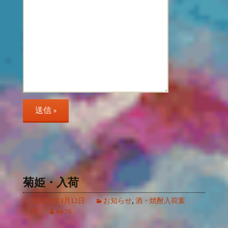
菊姫・入荷
2021年3月12日
お知らせ
,
酒・焼酎入荷案
内
ee26