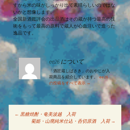
すから米の味がしっかり出て素晴らしいのではな
いかと想像します。
全国新酒鑑評会の出品酒はその蔵が持つ最高の技
術をもって最高の原料で蔵人が心血注いで造った
逸品です。
ee26 について
「酒匠蔵しばさき」のおやじが入
荷商品を紹介しています。
ee26
の投稿をすべて表示
→
←
黒糖焼酎・奄美波越 入荷
投稿ナビゲーショ
菊姫・山廃純米仕込・呑切原酒 入荷
→