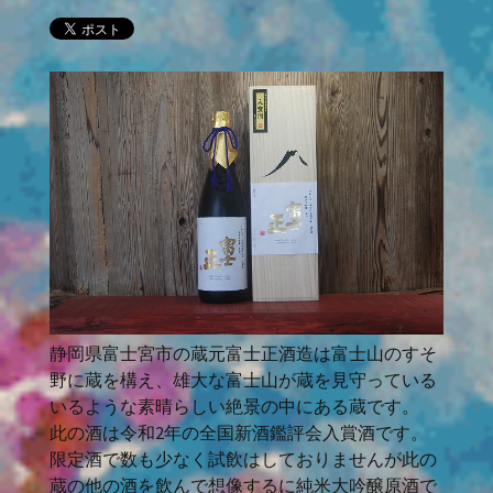
静岡県富士宮市の蔵元富士正酒造は富士山のすそ
野に蔵を構え、雄大な富士山が蔵を見守っている
いるような素晴らしい絶景の中にある蔵です。
此の酒は令和2年の全国新酒鑑評会入賞酒です。
限定酒で数も少なく試飲はしておりませんが此の
蔵の他の酒を飲んで想像するに純米大吟醸原酒で