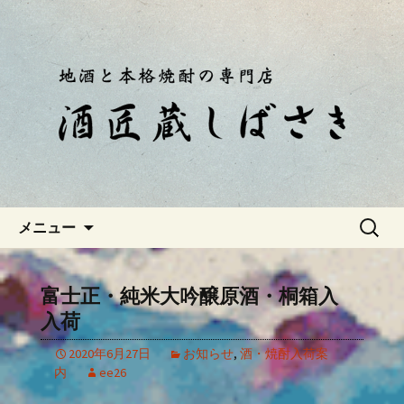
静岡・南伊豆の酒屋「酒匠蔵しばさ
き」おやじのつぶやき
静岡・南伊豆の酒屋「酒匠蔵し
ばさき」のブログ
コンテンツへ移動
検
メニュー
索:
富士正・純米大吟醸原酒・桐箱入
入荷
2020年6月27日
お知らせ
,
酒・焼酎入荷案
内
ee26