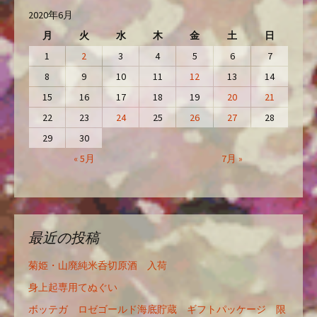
2020年6月
月
火
水
木
金
土
日
1
2
3
4
5
6
7
8
9
10
11
12
13
14
15
16
17
18
19
20
21
22
23
24
25
26
27
28
29
30
« 5月
7月 »
最近の投稿
菊姫・山廃純米呑切原酒 入荷
身上起専用てぬぐい
ボッテガ ロゼゴールド海底貯蔵 ギフトパッケージ 限