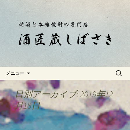
静岡・南伊豆の酒屋「酒匠蔵しばさ
き」おやじのつぶやき
静岡・南伊豆の酒屋「酒匠蔵し
ばさき」のブログ
コンテンツへ移動
検
メニュー
索:
日別アーカイブ: 2019年12
月18日