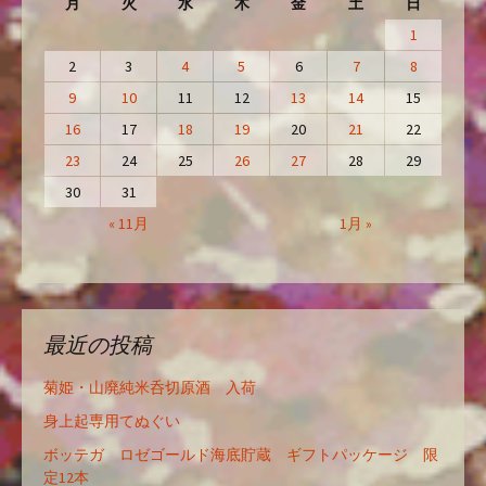
月
火
水
木
金
土
日
1
2
3
4
5
6
7
8
9
10
11
12
13
14
15
16
17
18
19
20
21
22
23
24
25
26
27
28
29
30
31
« 11月
1月 »
最近の投稿
菊姫・山廃純米呑切原酒 入荷
身上起専用てぬぐい
ボッテガ ロゼゴールド海底貯蔵 ギフトパッケージ 限
定12本