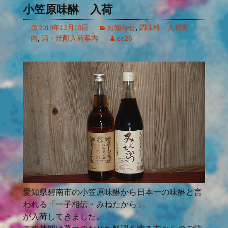
小笠原味醂 入荷
2019年12月18日
お知らせ
,
調味料・入荷案
内
,
酒・焼酎入荷案内
ee26
愛知県碧南市の小笠原味醂から日本一の味醂と言
われる「一子相伝・みねたから」
が入荷してきました。