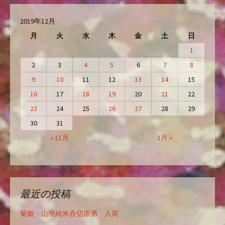
2019年12月
月
火
水
木
金
土
日
1
2
3
4
5
6
7
8
9
10
11
12
13
14
15
16
17
18
19
20
21
22
23
24
25
26
27
28
29
30
31
« 11月
1月 »
最近の投稿
菊姫・山廃純米呑切原酒 入荷