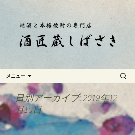
静岡・南伊豆の酒屋「酒匠蔵しばさ
き」おやじのつぶやき
静岡・南伊豆の酒屋「酒匠蔵し
ばさき」のブログ
コンテンツへ移動
検
メニュー
索:
日別アーカイブ: 2019年12
月10日