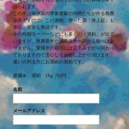
おられます。
この米は南伊豆の専業農家の仲間たちが作る無農
薬米ですので、この酒粕、搾った酒「身上起」も
安心、安全な商品です。
今の時期スーパーなどにも多くの「酒粕」が出て
いますが、無農薬米か減農薬米か調べる統べはあ
りません、愛國米の栽培には店主みずから関わっ
ておりますので安心してお召し上がり頂けます、
違いの判る方にお奨めの酒粕です。
愛國米 酒粕 1Kg 702円
名前
(必須)
メールアドレス
(必須)