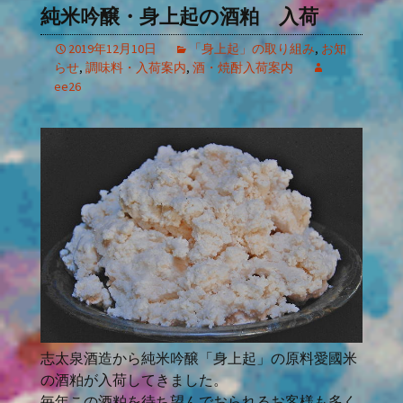
純米吟醸・身上起の酒粕 入荷
2019年12月10日
「身上起」の取り組み
,
お知
らせ
,
調味料・入荷案内
,
酒・焼酎入荷案内
ee26
志太泉酒造から純米吟醸「身上起」の原料愛國米
の酒粕が入荷してきました。
毎年この酒粕を待ち望んでおられるお客様も多く