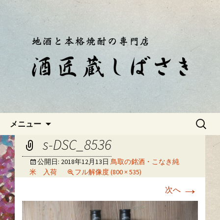
静岡・南伊豆の酒屋「酒匠蔵しばさ
き」おやじのつぶやき
静岡・南伊豆の酒屋「酒匠蔵し
ばさき」のブログ
コンテンツへ移動
検
メニュー
索:
s-DSC_8536
公開日:
2018年12月13日
鳥取の銘酒・こなき純
米 入荷
フル解像度 (800 × 535)
→
次へ