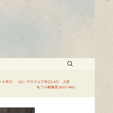
蔵しばさき」
検
索:
Ａ辛口 （白）デラウエア辛口1.8㍑ 入荷
フル解像度 (820 × 661)