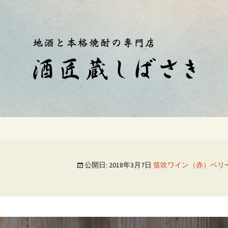
蔵しばさき」おやじのつぶやき
伊豆の酒屋「酒匠
公開日:
2018年3月7日
笛吹ワイン（赤）ベリー