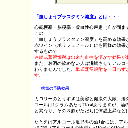
「血しょうプラスタミン濃度」とは
・・・
心筋梗塞・脳梗塞・虚血性心疾患（血が固ま
この
「血しょうプラスタミン濃度」を高める効果
赤ワイン（ポリフェノール）にも同様の効果
するもので
連続式蒸留焼酎は出来た血柱を溶かす効果が
また、お酒の飲めない人は沸騰させてアルコ
わりませんでした。
単式蒸留焼酎を一日わずか
す。
病気の予防効果
カロリーのとりすぎは美容と健康の大敵。酒
コールは
1グラムあたり7Kcalありますが
と異なり、その３割がただちに体温上昇などに
たとえばアルコール度
15％の酒1合には、アル
×0.789（アルコールの比重）×5Kcal=10