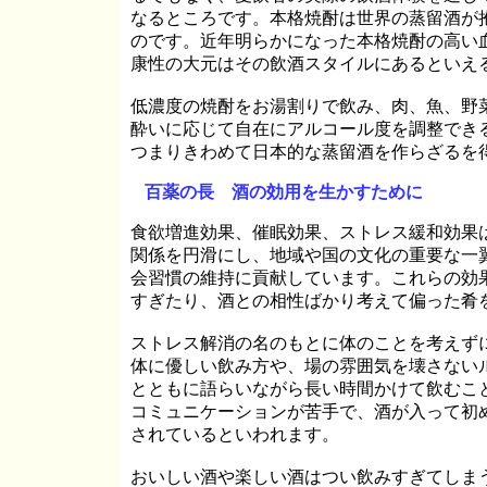
なるところです。本格焼酎は世界の蒸留酒が
のです。
近年明らかになった本格焼酎の高い
康性の大元はその飲酒スタイルにあるといえ
低濃度の焼酎をお湯割りで飲み、肉、魚、野
酔いに応じて自在にアルコール度を調整でき
つまりきわめて日本的な蒸留酒を作らざるを
百薬の長 酒の効用を生かすために
食欲増進効果、催眠効果、ストレス緩和効果
関係を円滑にし、地域や国の文化の重要な一
会習慣の維持に貢献しています。
これらの効
すぎたり、酒との相性ばかり考えて偏った肴
ストレス解消の名のもとに体のことを考えず
体に優しい飲み方や、場の雰囲気を壊さない
とともに語らいながら長い時間かけて飲むこ
コミュニケーションが苦手で、酒が入って初
されているといわれます。
おいしい酒や楽しい酒はつい飲みすぎてしま