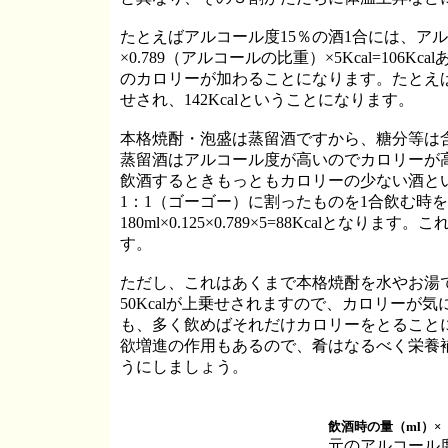
たとえばアルコール度
15％の酒1合には、アル
×0.789（アルコールの比重）×5Kcal=10
のカロリーが加わることになります。たとえば糖分が5％
せされ、142Kcalということになります。
本格焼酎・泡盛は蒸留酒ですから、糖分等は
蒸留酒はアルコール度が高いのでカロリーが
飲酒するときもっともカロリーの少ない酒と
1：1（ゴーゴー）に割ったものを1合飲む時
180ml×0.125×0.789×5=88Kcalと
す。
ただし、これはあくまで本格焼酎を水やお湯
50Kcalが上乗せされますので、カロリーが
も、多く飲めばそれだけカロリーをとること
欲増進の作用もあるので、肴はなるべく栄養
うにしましょう。
飲酒時の量（
ml）×
元のアルコール