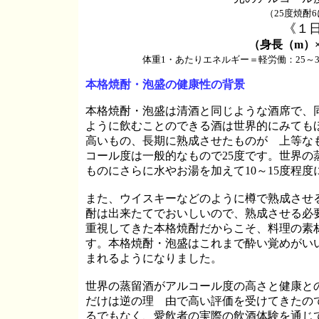
（25度焼酎6にお湯4をくわ
《１
（身長（
m）
体重
1・あたりエネルギー＝軽労働：25～30K
本格焼酎・泡盛の健康性の背景
本格焼酎・泡盛は清酒と同じような酒席で、
ように飲むことのできる酒は世界的にみても
高いもの、長期に熟成させたものが 上等な
コール度は一般的なもので
25度です。世界
ものにさらに水やお湯を加えて10～15度程
また、ウイスキーなどのように樽で熟成させ
酎は出来たてでおいしいので、熟成させる必
重視してきた本格焼酎だからこそ、料理の素
す。
本格焼酎・泡盛はこれまで酔い覚めがい
まれるようになりました。
世界の蒸留酒がアルコール度の高さと健康と
だけは逆の理 由で高い評価を受けてきたの
るでもなく、愛飲者の実際の飲酒体験を通じ