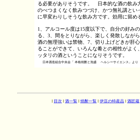
る必要がありそうです。 日本的な酒の飲み
のべつまくなく飲みつづけ、かつ無礼講とい
に早変わりしそうな飲み方です。効用に留め
1、アルコール度は15度以下で、自分の好み
る、3、間をとりながら、楽しく発散しながら
酒の無理強いは禁物、7、切り上げどきが肝心
ることができて、いろんな肴との相性がよく
ッタリの酒ということになりそうです。
日本酒造組合中央会「 本格焼酎と泡盛 ヘルシーサイエンス」より
I
目次
I
酒一覧
I
焼酎一覧
I
伊豆の特産品
I
酒匠蔵