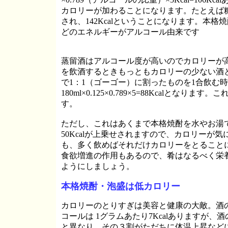
カロリーが加わることになります。たとえば糖分が5％含
され、142Kcalということになります。本
どのエネルギーがアルコール由来です
蒸留酒はアルコール度が高いのでカロリーが
を飲酒するときもっともカロリーの少ない酒
で1：1（ゴーゴー）に割ったものを1合飲む
180ml×0.125×0.789×5=88Kcalと
す。
ただし、これはあくまで本格焼酎を水やお湯
50Kcalが上乗せされますので、カロリーが
も、多く飲めばそれだけカロリーをとること
食欲増進の作用もあるので、肴はなるべく栄
ようにしましょう。
本格焼酎・泡盛は低カロリー
カロリーのとりすぎは美容と健康の大敵。酒
コールは
1グラムあたり7Kcalありますが
と異なり、その３割がただちに体温上昇などに